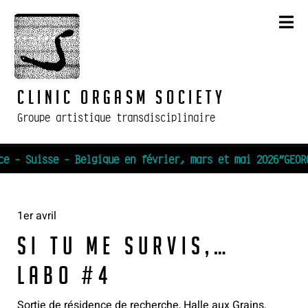
Skip
to
content
Clinic Orgasm Society
Groupe artistique transdisciplinaire
e - Suisse - Belgique en février, mars et mai 2026
1er avril
Si tu me survis,…
LABO #4
Sortie de résidence de recherche, Halle aux Grains,