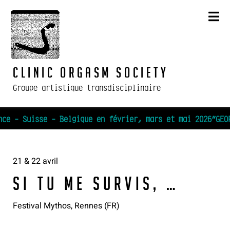
Skip
to
content
Clinic Orgasm Society
Groupe artistique transdisciplinaire
ce - Suisse - Belgique en février, mars et mai 2026
21 & 22 avril
Si tu me survis, …
Festival Mythos, Rennes (FR)