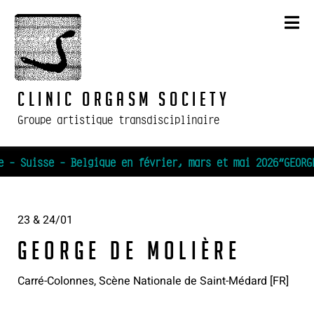
Skip
to
content
Clinic Orgasm Society
Groupe artistique transdisciplinaire
e - Suisse - Belgique en février, mars et mai 2026
23 & 24/01
GEORGE de Molière
Carré-Colonnes, Scène Nationale de Saint-Médard [FR]