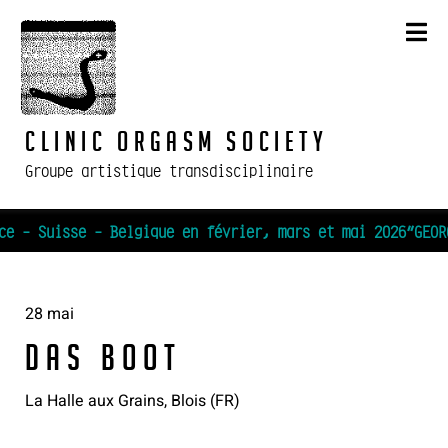
Skip
to
content
Clinic Orgasm Society
Groupe artistique transdisciplinaire
ce - Suisse - Belgique en février, mars et mai 2026
28 mai
Das Boot
La Halle aux Grains, Blois (FR)